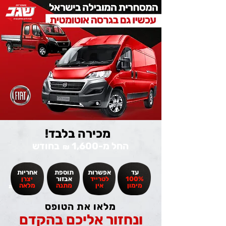
מכירה בלבד!
החל מ-1,600
בחודש
₪
עד
אפשרות
תוספת
אחריות
100%
לטרייד
אבזור
יצרן
מימון
אין
מתנה
מלאה
מסחריות
מלאו את הטופס
ונחזור אליכם בהקדם